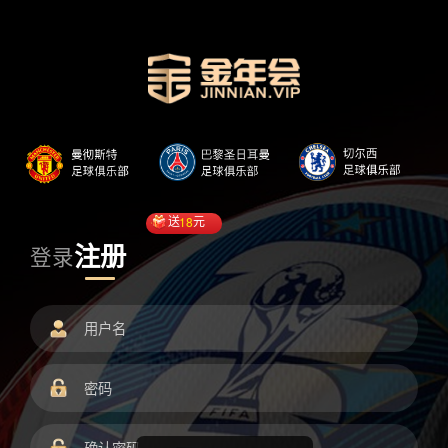
送
18
元
注册
登录